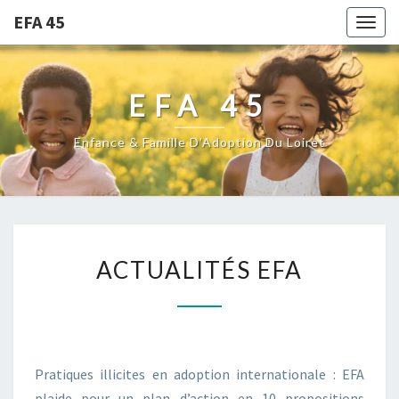
EFA 45
Togg
navig
EFA 45
Enfance & Famille D'Adoption Du Loiret
ACTUALITÉS
ACTUALITÉS EFA
EFA
Pratiques illicites en adoption internationale : EFA
plaide pour un plan d’action en 10 propositions