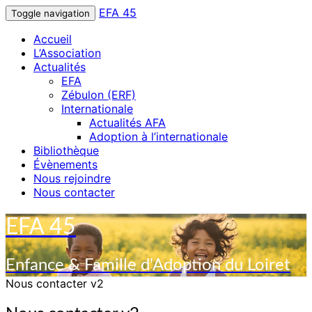
EFA 45
Toggle navigation
Accueil
L’Association
Actualités
EFA
Zébulon (ERF)
Internationale
Actualités AFA
Adoption à l’internationale
Bibliothèque
Évènements
Nous rejoindre
Nous contacter
EFA 45
Enfance & Famille d'Adoption du Loiret
Nous contacter v2